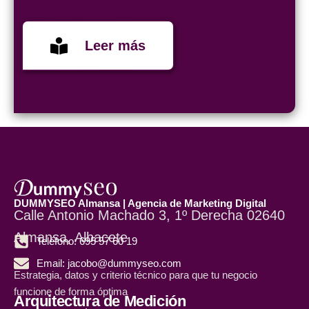
Leer más
DUMMYSEO Almansa | Agencia de Marketing Digital
Calle Antonio Machado 3, 1º Derecha 02640
Almansa, Albacete
Teléfono: 695 57 60 19
Email: jacobo@dummyseo.com
Estrategia, datos y criterio técnico para que tu negocio
funcione de forma óptima
Arquitectura de Medición