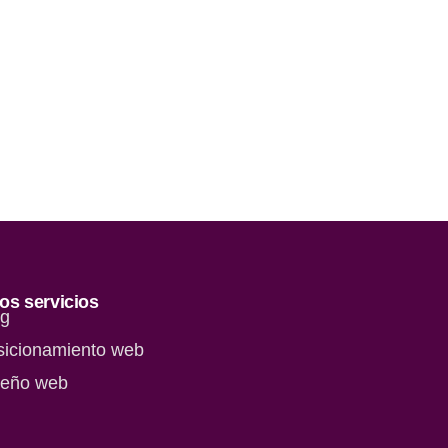
os servicios
og
sicionamiento web
seño web