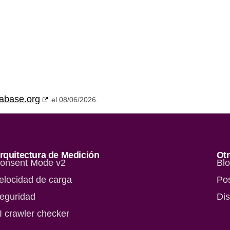
abase.org
el 08/06/2026.
rquitectura de Medición
Otr
onsent Mode v2
Bl
elocidad de carga
Po
eguridad
Di
I crawler checker