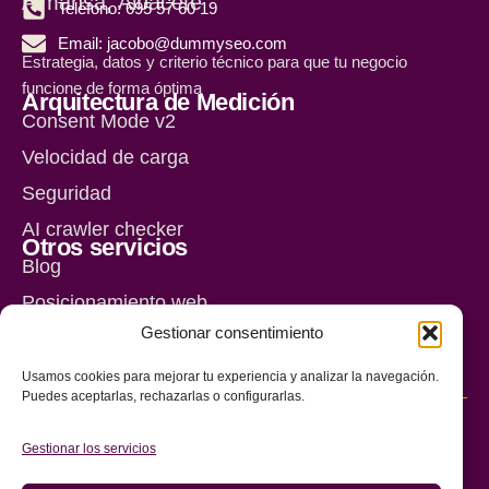
Almansa, Albacete
Teléfono: 695 57 60 19
Email: jacobo@dummyseo.com
Estrategia, datos y criterio técnico para que tu negocio
funcione de forma óptima
Arquitectura de Medición
Consent Mode v2
Velocidad de carga
Seguridad
AI crawler checker
Otros servicios
Blog
Posicionamiento web
Gestionar consentimiento
Diseño web
Usamos cookies para mejorar tu experiencia y analizar la navegación.
Puedes aceptarlas, rechazarlas o configurarlas.
© Copyright
Jacobo J.
Gestionar los servicios
Aviso legal
Nasser